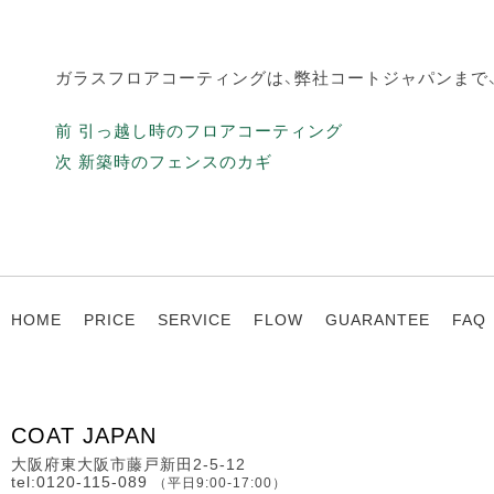
ガラスフロアコーティングは、弊社コートジャパンまで
投
前
前
引っ越し時のフロアコーティング
稿
の
次
次
新築時のフェンスのカギ
ナ
投
の
ビ
稿:
投
ゲ
稿:
ー
シ
HOME
PRICE
SERVICE
FLOW
GUARANTEE
FAQ
ョ
ン
COAT JAPAN
大阪府東大阪市藤戸新田2-5-12
tel:0120-115-089
（平日9:00-17:00）