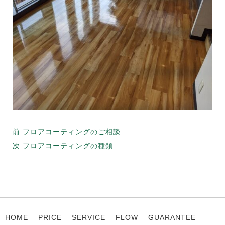
投
前
前
フロアコーティングのご相談
稿
の
次
次
フロアコーティングの種類
ナ
投
の
ビ
稿:
投
ゲ
稿:
ー
シ
HOME
PRICE
SERVICE
FLOW
GUARANTEE